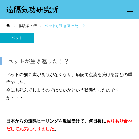
遠隔気功研究所
体験者の声
ペットが生き返った！？
ペット
ペットが生き返った！？
遠隔気功
磁場調
ペットの猫７歳が食欲がなくなり、病院で点滴を受けるほどの重
症でした。
今にも死んでしまうのではないかという状態だったのです
が・・・
ペットヒーリング
バースデイヒ
日本からの遠隔ヒーリングを数回受けて、何日後に
もりもり食べ
だして元気になりました
。